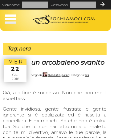
Nickname
Password
Tag: nera
un arcobaleno svanito
MER
22
GIU
Sfogo di
Soldatojoker
| Categoria:
Ira
2016
Già, alla fine è successo. Non che non me l'
aspettassi.
Gente invidiosa, gente frustrata e gente
ignorante si è coalizzata ed è riuscita a
cancellarti. E mi manchi. So che non è colpa
tua. So che tu non hai fatto nulla di male.Io
con te mi divertivo, amavo le tue parole, la