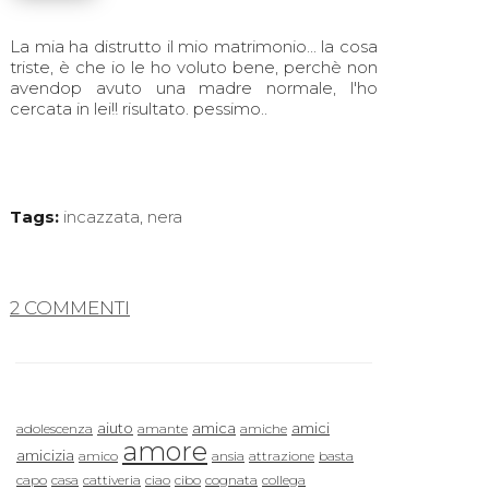
La mia ha distrutto il mio matrimonio... la cosa
triste, è che io le ho voluto bene, perchè non
avendop avuto una madre normale, l'ho
cercata in lei!! risultato. pessimo..
Tags:
incazzata
,
nera
2 COMMENTI
aiuto
amica
amici
adolescenza
amante
amiche
amore
amicizia
amico
ansia
attrazione
basta
capo
casa
cattiveria
ciao
cibo
cognata
collega