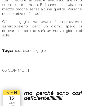
tua incredibile fantasia. Amavo ascoltare il tuo
cuore e la tua mente.E ti hanno sostituita con
mezze tacche senza alcuna qualità. Persone
noiose prive di fantasia.
Già... il grigio ha avuto il sopravvento
sull'arcobaleno, però un giorno spero di
ritrovarti e per me sarà un nuovo giorno di
sole.
Tags:
nera
,
bianca
,
grigio
65 COMMENTI
ma perché sono così
VEN
deficiente!!!!!!!!!!!
15
GEN
2016