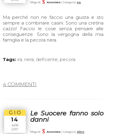
Sfogo di
Anonimo
| Categoria:
Ira
Ma perché non ne faccio una giusta e sto
sempre a combinare casini. Sono una cretina
cazzo! Faccio le cose senza pensare alle
conseguenze. Sono la vergogna della mia
famiglia e la pecora nera.
Tags:
ira
,
nera
,
deficente
,
pecora
4 COMMENTI
Le Suocere fanno solo
GIO
danni
14
APR
2011
Sfogo di
Anonimo
| Categoria:
Altro