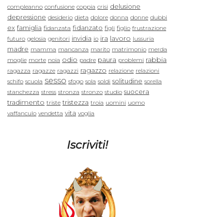
delusione
compleanno
confusione
coppia
crisi
depressione
desiderio
dieta
dolore
donna
donne
dubbi
ex
famiglia
fidanzato
fidanzata
figli
figlio
frustrazione
lavoro
invidia
ira
futuro
gelosia
genitori
io
lussuria
madre
mamma
mancanza
marito
matrimonio
merda
odio
rabbia
paura
moglie
morte
noia
padre
problemi
ragazzo
ragazza
ragazze
ragazzi
relazione
relazioni
sesso
solitudine
schifo
scuola
sfogo
sola
soldi
sorella
suocera
stanchezza
stress
stronza
stronzo
studio
tradimento
tristezza
triste
troia
uomini
uomo
vita
vaffanculo
vendetta
voglia
Iscriviti!