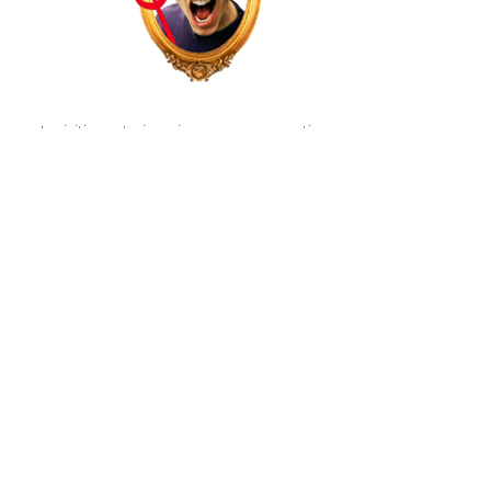
Iscriviti e potrai aggiungere commenti senza
attendere approvazioni, votare gli sfoghi e gestire i
tuoi post ed il tuo profilo senza limitazioni.
CLICCA QUI PER
AGGIUNGERTI
SFOGATI!