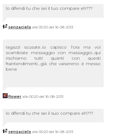
lo difendi tu che sei il tuo compare eh???
senzacielo
alle 00:20 del 16-08-2013
ragazzi scusate..io capisco l'ora ma voi
scambiate messaggio con massaggio..qui
rischiamo tutti quanti con questi
fraintendimenti...già che vaisereno è messo
bene
flower
alle 00:20 del 16-08-2013
lo difendi tu che sei il suo compare eh???
senzacielo
alle 00:20 del 16-08-2013