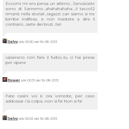
Eccomi mi ero persa un attimo....Senzacielo
sono di Sanremo...ahahahahaha....il tacco12
rimarrà nella storia!!...ragazzi cari siamo si tre
bimbe indifese, e non insistete a dire il
contrario...siete dei bruti...tie!
Selvy
alle 00:30 del 16-08-2013
vaisereno non fare il furbo..tu ci hai prese
per vipere
flower
alle 00:31 del 16-08-2013
Fate casini voi è ora vorreste, per caso
addossar i la colpa...non si fa! Non si fa!
Selvy
alle 00:32 del 16-08-2013