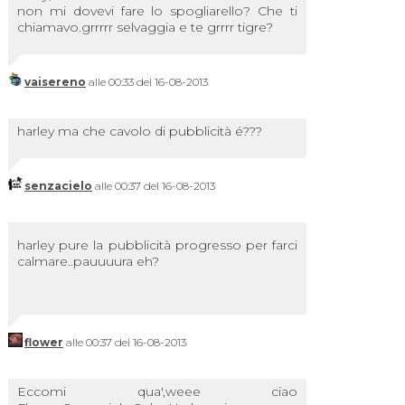
non mi dovevi fare lo spogliarello? Che ti
chiamavo.grrrrr selvaggia e te grrrr tigre?
vaisereno
alle 00:33 del 16-08-2013
harley ma che cavolo di pubblicità é???
senzacielo
alle 00:37 del 16-08-2013
harley pure la pubblicità progresso per farci
calmare..pauuuura eh?
flower
alle 00:37 del 16-08-2013
Eccomi qua',weee ciao