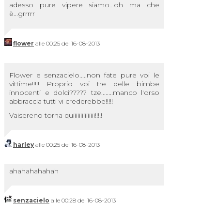
adesso pure vipere siamo...oh ma che
è...grrrrr
flower
alle 00:25 del 16-08-2013
Flower e senzacielo.....non fate pure voi le
vittime!!!!! Proprio voi tre delle bimbe
innocenti e dolci????? tze........manco l'orso
abbraccia tutti vi crederebbe!!!!!
Vaisereno torna quiiiiiiiiiiiiiii!!!!!
harley
alle 00:25 del 16-08-2013
ahahahahahah
senzacielo
alle 00:28 del 16-08-2013