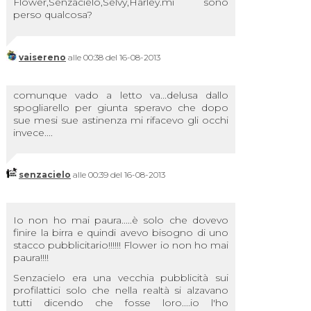
Flower,Senzacielo,Selvy,Harley.mi sono
perso qualcosa?
vaisereno
alle 00:38 del 16-08-2013
comunque vado a letto va...delusa dallo
spogliarello per giunta speravo che dopo
sue mesi sue astinenza mi rifacevo gli occhi
invece....
senzacielo
alle 00:39 del 16-08-2013
Io non ho mai paura.....è solo che dovevo
finire la birra e quindi avevo bisogno di uno
stacco pubblicitario!!!!!! Flower io non ho mai
paura!!!!
Senzacielo era una vecchia pubblicità sui
profilattici solo che nella realtà si alzavano
tutti dicendo che fosse loro....io l'ho