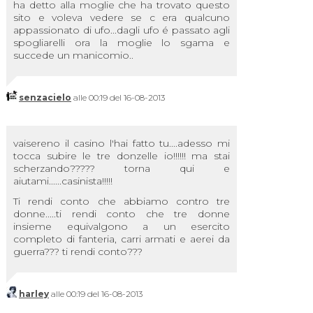
ha detto alla moglie che ha trovato questo
sito e voleva vedere se c era qualcuno
appassionato di ufo...dagli ufo é passato agli
spogliarelli ora la moglie lo sgama e
succede un manicomio..
senzacielo
alle 00:19 del 16-08-2013
vaisereno il casino l'hai fatto tu....adesso mi
tocca subire le tre donzelle io!!!!!! ma stai
scherzando????? torna qui e
aiutami......casinista!!!!!
Ti rendi conto che abbiamo contro tre
donne.....ti rendi conto che tre donne
insieme equivalgono a un esercito
completo di fanteria, carri armati e aerei da
guerra??? ti rendi conto???
harley
alle 00:19 del 16-08-2013