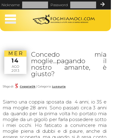
Nickname
Password
MER
Concedo mia
moglie...pagando il
14
nostro amante, è
AGO
2013
giusto?
Sfogo di
CoppiaOk
| Categoria:
Lussuria
Siamo una coppia sposata da 4 anni, io 35 e
mia moglie 28 anni. Sono passati circa 3 anni
da quando per la prima volta ho portato mia
moglie da un gigolò per farla possedere sotto
i miei occhi. Ho faticato a convincere mia
moglie piena di dubbi e di paure, anche di
essere scoperta, ma quando si è resa conto