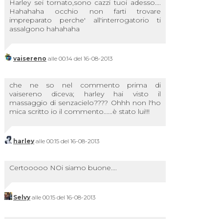
Harley sei tornato,sono cazzi tuoi adesso....
Hahahaha occhio non farti trovare
impreparato perche' all'interrogatorio ti
assalgono hahahaha
vaisereno
alle 00:14 del 16-08-2013
che ne so nel commento prima di
vaisereno diceva; harley hai visto il
massaggio di senzacielo???? Ohhh non l'ho
mica scritto io il commento......è stato lui!!!
harley
alle 00:15 del 16-08-2013
Certooooo NOi siamo buone....
Selvy
alle 00:15 del 16-08-2013