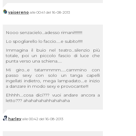
vaisereno
alle 00:41 del 16-08-2013
Nooo senzacielo...adesso rimani!!!!!!!!!
Lo spogliarello lo faccio.....e subito!!!!!
Immagina il buio nel teatro...silenzio più
totale, poi un piccolo fascio di luce che
punta verso una schiena.....
Mi giro...e tatammmm......cammino con
passo sexy con solo un tanga capelli
ingellati indietro, mega lampadato....e inizio
a danzare in modo sexy e provocante!!!
Ehhhh....cosa dici??? vuoi andare ancora a
letto??? ahahahahahhahahaha
harley
alle 00:42 del 16-08-2013