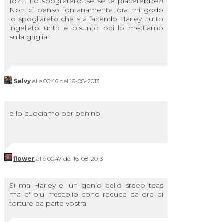
Io?.... Lo spogliarello...se se te piacerebbe?!
Non ci penso lontanamente...ora mi godo
lo spogliarello che sta facendo Harley...tutto
ingellato...unto e bisunto...poi lo mettiamo
sulla griglia!
Selvy
alle 00:46 del 16-08-2013
e lo cuociamo per benino
flower
alle 00:47 del 16-08-2013
Si ma Harley e' un genio dello sreep teas
ma e' piu' fresco.io sono reduce da ore di
torture da parte vostra