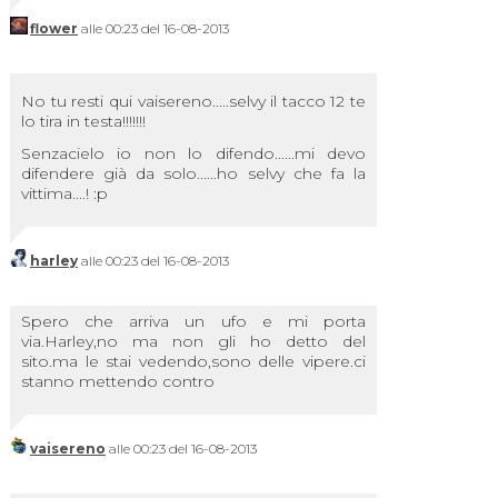
flower
alle 00:23 del 16-08-2013
No tu resti qui vaisereno.....selvy il tacco 12 te
lo tira in testa!!!!!!!
Senzacielo io non lo difendo......mi devo
difendere già da solo......ho selvy che fa la
vittima....! :p
harley
alle 00:23 del 16-08-2013
Spero che arriva un ufo e mi porta
via.Harley,no ma non gli ho detto del
sito.ma le stai vedendo,sono delle vipere.ci
stanno mettendo contro
vaisereno
alle 00:23 del 16-08-2013